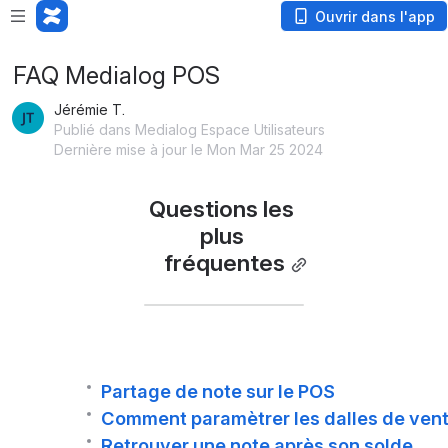
Loading app...
Ouvrir dans l'app
FAQ Medialog POS
Jérémie T.
Publié dans Medialog Espace Utilisateurs
Dernière mise à jour le Mon Mar 25 2024
Questions les 
plus 
fréquentes
Partage de note sur le POS
Comment paramètrer les dalles de ven
Retrouver une note après son solde