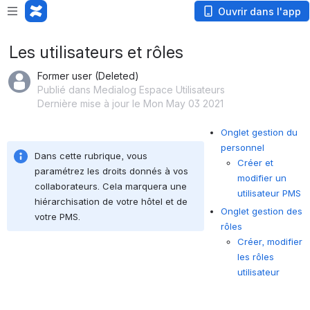
Loading app...
Ouvrir dans l'app
Les utilisateurs et rôles
Former user (Deleted)
Publié dans Medialog Espace Utilisateurs
Dernière mise à jour le Mon May 03 2021
Onglet gestion du
personnel
Dans cette rubrique, vous 
Créer et
paramétrez les droits donnés à vos 
modifier un
collaborateurs. Cela marquera une 
utilisateur PMS
hiérarchisation de votre hôtel et de 
Onglet gestion des
votre PMS.
rôles
Créer, modifier
les rôles
utilisateur